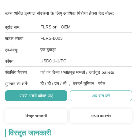
उच्च शक्ति इस्पात संरचना के लिए आंशिक पिरोया हेक्स हेड बोल्ट
FLRS or OEM
ब्रांड नाम:
FLRS-b003
मॉडल संख्या:
एक टुकड़ा
एमओक्यू:
USD0.1-1/PC
कीमत:
गत्ते का डिब्बा / प्लाईवुड मामलों / प्लाईवुड pallets
पैकेजिंग विवरण:
टी / टी / एल / सी ， वेस्टर्न यूनियन। पेपैल
भुगतान की शर्तें:
सबसे अच्छी कीमत पाएं
अब बात करें
विस्तृत जानकारी
उत्पाद का वर्णन
विस्तृत जानकारी