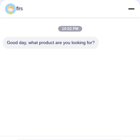
flrs
10:02 PM
त्वरित संपर्क
Good day, what product are you looking for?
पता
No.3939 यूरेशियन Ave., चनबा पारिस्थितिक जिला, शीआन, चीन
टेलीफोन
86-29-86613868
ईमेल
flrs@mechanical-fasteners.com
गोपनीयता नीति
|
साइटमैप
| चीन अच्छा गुणवत्ता मैकेनिकल फास्टनरों आपूर्तिकर्ता.