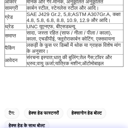
आकार
मानक और गैर-मानक, अनुकूलित अनुकूलित
सामग्री
कार्बन स्टील, स्टेनलेस स्टील और आदि।
SAE J429 Gr.2, 5,8;ASTM A307Gr.A, कक्षा
ग्रेड
4.8, 5.8, 6.8, 8.8, 10.9, 12.9 और आदि।
थ्रेड
UNC यूएनएफ, बीएसडब्ल्यू
सादा, जस्ता रहित (साफ / नीला / पीला / काला),
समाप्त
काला, एचडीपीई, फ्लूरोराकार्बन कोटिंग, एक्सवायना
लकड़ी के फूस पर डिब्बों में थोक या ग्राहक विशेष मांग
पैकिंग
के अनुसार।
संरचना इस्पात;धातु की बुलिंग;तेल गैस;टॉवर और
आवेदन
ध्रुव;वायु ऊर्जा;यांत्रिक मशीन;ऑटोमोबाइल
टैग:
हेक्स हेड फास्टनरों
हेक्सागोन हेड बोल्ट
हेक्स हेड के साथ बोल्ट