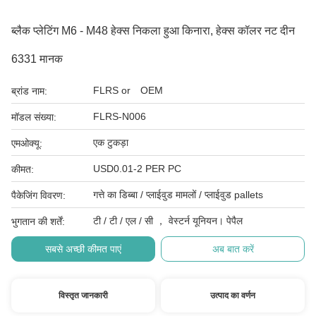
ब्लैक प्लेटिंग M6 - M48 हेक्स निकला हुआ किनारा, हेक्स कॉलर नट दीन
6331 मानक
FLRS or OEM
ब्रांड नाम:
FLRS-N006
मॉडल संख्या:
एक टुकड़ा
एमओक्यू:
USD0.01-2 PER PC
कीमत:
गत्ते का डिब्बा / प्लाईवुड मामलों / प्लाईवुड pallets
पैकेजिंग विवरण:
टी / टी / एल / सी ， वेस्टर्न यूनियन। पेपैल
भुगतान की शर्तें:
सबसे अच्छी कीमत पाएं
अब बात करें
विस्तृत जानकारी
उत्पाद का वर्णन