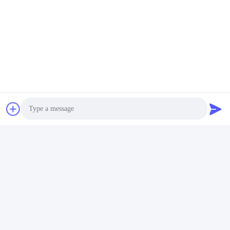
Photo
टैग:
निकला हुआ किनारा के साथ हेक्स अखरोट
Video Call
हेक्स कॉलर अखरोट
हेक्सागन निकला हुआ किनारा अखरोट
Audio Call