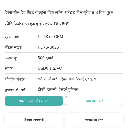
हेक्सागोन हेड फिट बोल्ट्स विथ लॉन्ग थ्रेडेड पिन ग्रेड 8.8 विथ फुल
स्पेसिफिकेशन्स एंड हाई स्ट्रेंथ DIN609
FLRS or OEM
ब्रांड नाम:
FLRS-S025
मॉडल संख्या:
500 टुकड़े
एमओक्यू:
USD0.1-2/PC
कीमत:
गत्ते का डिब्बा/प्लाईवुड मामलों/प्लाईवुड फूस
पैकेजिंग विवरण:
टी/टी, एल/सी, वेस्टर्न यूनियन
भुगतान की शर्तें:
सबसे अच्छी कीमत पाएं
अब बात करें
विस्तृत जानकारी
उत्पाद का वर्णन