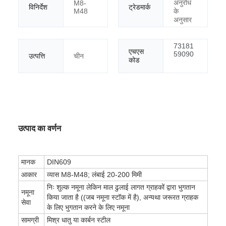
अनुरोध
M8-
विनिर्देश
ट्रेडमार्क
M48
के
अनुसार
73181
एचएस
59090
उत्पत्ति
चीन
कोड
उत्पाद का वर्णन
मानक
DIN609
आकार
व्यास M8-M48; लंबाई 20-200 मिमी
निः शुल्क नमूना लेकिन माल ढुलाई लागत ग्राहकों द्वारा भुगतान
नमूना
किया जाता है ((जब नमूना स्टॉक में है), अन्यथा जरूरत ग्राहक
सेवा
के लिए भुगतान करने के लिए नमूना
सामग्री
मिश्र धातु या कार्बन स्टील