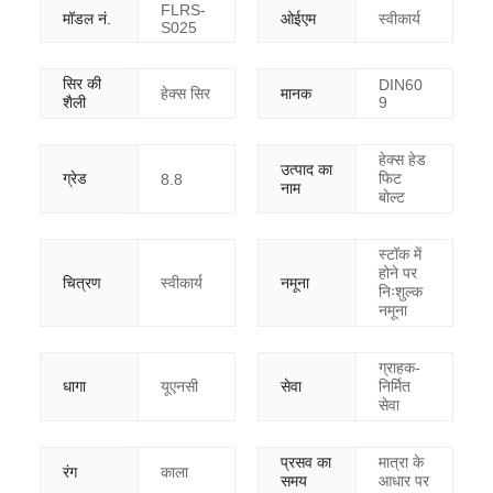
FLRS-
मॉडल नं.
ओईएम
स्वीकार्य
S025
सिर की
DIN60
हेक्स सिर
मानक
शैली
9
हेक्स हेड
उत्पाद का
ग्रेड
फिट
8.8
नाम
बोल्ट
स्टॉक में
होने पर
चित्रण
स्वीकार्य
नमूना
निःशुल्क
नमूना
ग्राहक-
धागा
यूएनसी
सेवा
निर्मित
सेवा
प्रसव का
मात्रा के
रंग
काला
समय
आधार पर