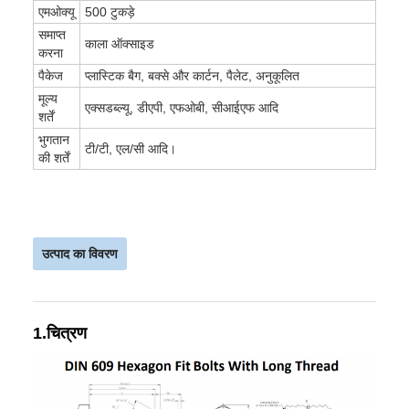
एमओक्यू
500 टुकड़े
समाप्त
काला ऑक्साइड
करना
पैकेज
प्लास्टिक बैग, बक्से और कार्टन, पैलेट, अनुकूलित
मूल्य
एक्सडब्ल्यू, डीएपी, एफओबी, सीआईएफ आदि
शर्तें
भुगतान
टी/टी, एल/सी आदि।
की शर्तें
उत्पाद का विवरण
1.चित्रण