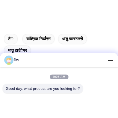
टैग:
यांत्रिक निर्धारण
धातु फास्टनरों
धातु हार्डवेयर
flrs
9:06 AM
त्वरित संपर्क
Good day, what product are you looking for?
पता
No.3939 यूरेशियन Ave., चनबा पारिस्थितिक जिला, शीआन, चीन
टेलीफोन