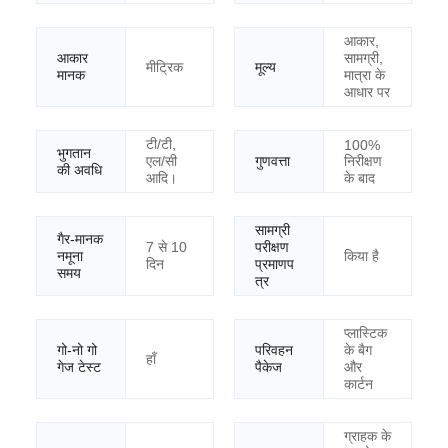
आकार,
आकार
सामग्री,
मीट्रिक
मूल्य
मानक
मात्रा के
आधार पर
टी/टी,
100%
भुगतान
निरीक्षण
एल/सी
गुणवत्ता
की अवधि
के बाद
आदि।
सामग्री
गैर-मानक
7 से 10
परीक्षण
नमूना
किया है
दिन
प्रमाणप
समय
त्र
प्लास्टिक
गो-नो गो
परिवहन
के बैग
हाँ
गेज टेस्ट
पैकेज
और
कार्टन
ग्राहक के