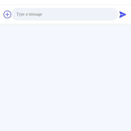
टैग:
यांत्रिक निर्धारण
धातु फास्टनरों
धातु हार्डवेयर
Photo
Video Call
Audio Call
त्वरित संपर्क
पता
No.3939 यूरेशियन Ave., चनबा पारिस्थितिक जिला, शीआन, चीन
टेलीफोन
86-29-86613868