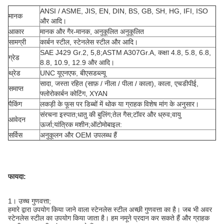
ANSI / ASME, JIS, EN, DIN, BS, GB, SH, HG, IFI, ISO
मानक
और आदि।
आकार
मानक और गैर-मानक, अनुकूलित अनुकूलित
सामग्री
कार्बन स्टील, स्टेनलेस स्टील और आदि।
SAE J429 Gr.2, 5,8;ASTM A307Gr.A, कक्षा 4.8, 5.8, 6.8,
ग्रेड
8.8, 10.9, 12.9 और आदि।
थ्रेड
UNC यूएनएफ, बीएसडब्ल्यू
सादा, जस्ता रहित (साफ़ / नीला / पीला / काला), काला, एचडीपीई,
समाप्त
फ्लोरोकार्बन कोटिंग, XYAN
पैकिंग
लकड़ी के फूस पर डिब्बों में थोक या ग्राहक विशेष मांग के अनुसार।
संरचना इस्पात;धातु की बुलिंग;तेल गैस;टॉवर और ध्रुव;वायु
आवेदन
ऊर्जा;यांत्रिक मशीन;ऑटोमोबाइल:
सर्विस
अनुकूलन और OEM उपलब्ध हैं
फायदा:
1।
उच्च गुणवत्ता;
हमारे द्वारा उपयोग किया जाने वाला स्टेनलेस स्टील अच्छी गुणवत्ता का है। जब भी अवर
स्टेनलेस स्टील का उपयोग किया जाता है। हम नमूने प्रदान कर सकते हैं और ग्राहक