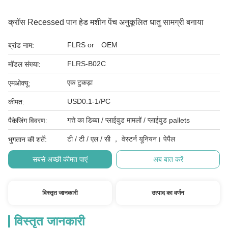
क्रॉस Recessed पान हेड मशीन पेंच अनुकूलित धातु सामग्री बनाया
FLRS or OEM
ब्रांड नाम:
FLRS-B02C
मॉडल संख्या:
एक टुकड़ा
एमओक्यू:
USD0.1-1/PC
कीमत:
गत्ते का डिब्बा / प्लाईवुड मामलों / प्लाईवुड pallets
पैकेजिंग विवरण:
टी / टी / एल / सी ， वेस्टर्न यूनियन। पेपैल
भुगतान की शर्तें:
सबसे अच्छी कीमत पाएं
अब बात करें
विस्तृत जानकारी
उत्पाद का वर्णन
विस्तृत जानकारी