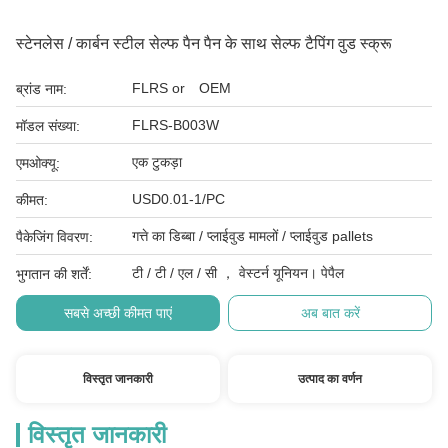
स्टेनलेस / कार्बन स्टील सेल्फ पैन पैन के साथ सेल्फ टैपिंग वुड स्क्रू
FLRS or OEM
ब्रांड नाम:
FLRS-B003W
मॉडल संख्या:
एक टुकड़ा
एमओक्यू:
USD0.01-1/PC
कीमत:
गत्ते का डिब्बा / प्लाईवुड मामलों / प्लाईवुड pallets
पैकेजिंग विवरण:
टी / टी / एल / सी ， वेस्टर्न यूनियन। पेपैल
भुगतान की शर्तें:
सबसे अच्छी कीमत पाएं
अब बात करें
विस्तृत जानकारी
उत्पाद का वर्णन
विस्तृत जानकारी