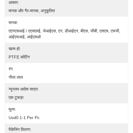
आकार:
मानक और गैर-मानक, अनुकूलित
मानक:
एएनएसआई / एएसएमई, जेआईएस, एन, डीआईएन, बीएस, जीबी, एसएच, एचजी, 
आईएफआई, आईएसओ
खत्म हो:
PTFE कोटिंग
रंग:
नीला लाल
न्यूनतम आदेश मात्रा:
एक टुकड़ा
मूल्य:
Usd0.1-1 Per Pc
पैकेजिंग विवरण: