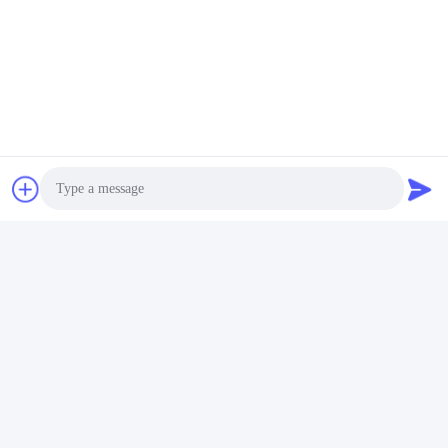
Photo
टैग:
डबल एंडेड थ्रेड बोल्ट
डबल एंड स्टड बोल्ट
Video Call
ड्यूल थ्रेडेड स्टड
Audio Call