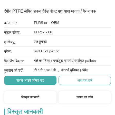
रंगीन PTFE लेपित डबल एंडेड बोल्ट पूर्ण धागा मानक / गैर मानक
FLRS or OEM
ब्रांड नाम:
FLRS-S001
मॉडल संख्या:
एक टुकड़ा
एमओक्यू:
usd0.1-1 per pc
कीमत:
गत्ते का डिब्बा / प्लाईवुड मामलों / प्लाईवुड pallets
पैकेजिंग विवरण:
टी / टी / एल / सी ， वेस्टर्न यूनियन। पेपैल
भुगतान की शर्तें:
सबसे अच्छी कीमत पाएं
अब बात करें
विस्तृत जानकारी
उत्पाद का वर्णन
विस्तृत जानकारी