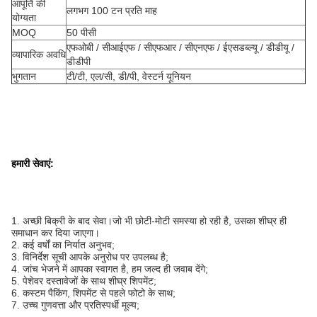
आपूर्ति की
लगभग 100 टन प्रति माह
योग्यता
MOQ
50 पीसी
एफओबी / सीआईएफ / सीएफआर / सीएनएफ / ईएसडब्ल्यू / डीडीयू /
व्यापारिक अवधि
डीडीपी
भुगतान
टी/टी, एल/सी, डी/पी, वेस्टर्न यूनियन
हमारी सेवाएं:
1. अच्छी बिक्री के बाद सेवा।जो भी छोटी-मोटी समस्या हो रही है, उसका शीघ्र ही
समाधान कर दिया जाएगा।
2. कई वर्षों का निर्यात अनुभव;
3. विनिर्देश सूची आपके अनुरोध पर उपलब्ध है;
4. जांच भेजने में आपका स्वागत है, हम जल्द ही जवाब देंगे;
5. पेशेवर दस्तावेजों के साथ शीघ्र शिपमेंट;
6. कस्टम पैकिंग, शिपमेंट से पहले फोटो के साथ;
7. उच्च गुणवत्ता और प्रतिस्पर्धी मूल्य;