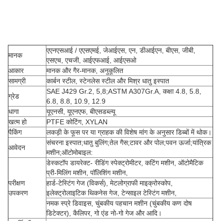
एएनएसआई / एएसएमई, जेआईएस, एन, डीआईएन, बीएस, जीबी,
मानक
एसएच, एचजी, आईएफआई, आईएसओ
आकार
मानक और गैर-मानक, अनुकूलित
सामग्री
कार्बन स्टील, स्टेनलेस स्टील और मिश्र धातु इस्पात
SAE J429 Gr.2, 5,8;ASTM A307Gr.A, कक्षा 4.8, 5.8,
ग्रेड
6.8, 8.8, 10.9, 12.9
धागा
यूएनसी, यूएनएफ, बीएसडब्ल्यू
खत्म हो
PTFE कोटिंग, XYLAN
पैकिंग
लकड़ी के फूस पर या ग्राहक की विशेष मांग के अनुसार डिब्बों में थोक।
संचरना इस्पात;धातु बुलिंग;तेल गैस;टावर और पोल;पवन ऊर्जा;यांत्रिक
आवेदन
मशीन;ऑटोमोबाइल:
डेस्कटॉप डायरेक्ट- रीडिंग स्पेक्ट्रोमीटर, कटिंग मशीन, ऑटोमैटिक
प्री-मिलिंग मशीन, पॉलिशिंग मशीन,
परीक्षण
हार्ड-टेस्टिंग गेज (विकर्स), मेटलोग्राफी माइक्रोस्कोप,
उपकरण
इलेक्ट्रोलाइटिक थिकनेस गेज, टेन्साइल टेस्टिंग मशीन,
नमक स्प्रे डिवाइस, चुंबकीय पहचान मशीन (चुंबकीय कण दोष
डिटेक्टर), कैलिपर, गो एंड नो-गो गेज और आदि।