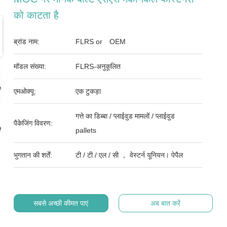
को काटता है
ब्रांड नाम:
FLRS or OEM
मॉडल संख्या:
FLRS-अनुकूलित
एमओक्यू:
एक टुकड़ा
गत्ते का डिब्बा / प्लाईवुड मामलों / प्लाईवुड
पैकेजिंग विवरण:
pallets
भुगतान की शर्तें:
टी / टी / एल / सी ， वेस्टर्न यूनियन। पेपैल
सबसे अच्छी कीमत पाएं
अब बात करें