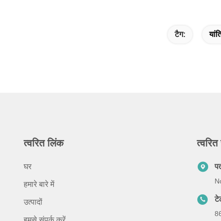
टैग:
यांत
त्वरित लिंक
त्वरित 
घर
प
No
हमारे बारे में
ट
उत्पादों
8
हमसे संपर्क करें