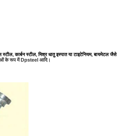
स्टील, कार्बन स्टील, मिश्र धातु इस्पात या टाइटेनियम, बायमेटल जैसे
ाओं के रूप में Dpsteel आदि।