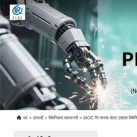
घर
>
उत्पादों
>
मैकेनिकल फास्टनरों
>
MOC गैर मानक बोल्ट एसएस मेकैनि