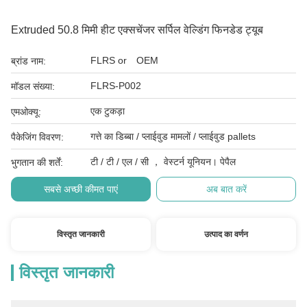
Extruded 50.8 मिमी हीट एक्सचेंजर सर्पिल वेल्डिंग फिनडेड ट्यूब
FLRS or OEM
ब्रांड नाम:
FLRS-P002
मॉडल संख्या:
एक टुकड़ा
एमओक्यू:
गत्ते का डिब्बा / प्लाईवुड मामलों / प्लाईवुड pallets
पैकेजिंग विवरण:
टी / टी / एल / सी ， वेस्टर्न यूनियन। पेपैल
भुगतान की शर्तें:
सबसे अच्छी कीमत पाएं
अब बात करें
विस्तृत जानकारी
उत्पाद का वर्णन
विस्तृत जानकारी