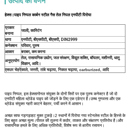
उत्पाद का वर्णन
हेक्स।पाइप निप्पल कार्बन स्टील गैस तेल निपल एनपीटी पिरोया
प्रकार
जाली, कास्टिंग
बनाना
धागा
एनपीटी, बीएसपीटी, बीएसपी, DIN2999
कनेक्शन
परिवार, पुरुष
आकार
बराबर, कम करना
तेल, रासायनिक उद्योग, जल संरक्षण, विद्युत शक्ति, बॉयलर, मशीनरी, धातु
अनुप्रयोग
विज्ञान, आदि।
एस
उर चेहरे
काले, जस्ती, तांबे चढ़ाया, निकल चढ़ाया, carburized, आदि
पाइप निप्पल, इस हेक्सागोनल संयुक्त के दोनों सिरों पर एक पुरुष कनेक्टर है जो दो 
एनपीटी महिला थ्रेडेड पाइप को जोड़ने के लिए एक एडेप्टर है।उच्च गुणवत्ता और एक 
थ्रेडेड संयुक्त गहरी काटने बेहतर, पर्ची करने में आसान।
अच्छा साफ गड़गड़ाहट मुक्त टुकड़े।2 स्थानों में पिरोया गया स्टेनलेस स्टील के हिस्से के 
लिए बहुत अच्छा मूल्य।पीतल की तुलना में कठोर, ताकत और संक्षारण प्रतिरोध है।और 
रासायनिक हमले के लिए अधिक प्रतिरोधी, विशेष रूप से क्षारीय रसायन।