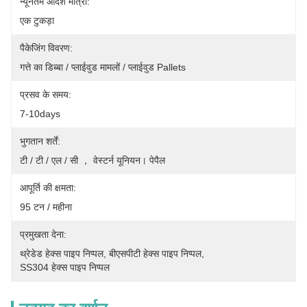
न्यूनतम आदेश मात्रा:
एक टुकड़ा
पैकेजिंग विवरण:
गत्ते का डिब्बा / प्लाईवुड मामलों / प्लाईवुड Pallets
प्रसव के समय:
7-10days
भुगतान शर्तें:
टी / टी / एल / सी ， वेस्टर्न यूनियन। पेपैल
आपूर्ति की क्षमता:
95 टन / महीना
प्रमुखता देना:
थ्रेडेड हेक्स पाइप निप्पल
, 
बीएसपीटी हेक्स पाइप निप्पल
, 
SS304 हेक्स पाइप निप्पल