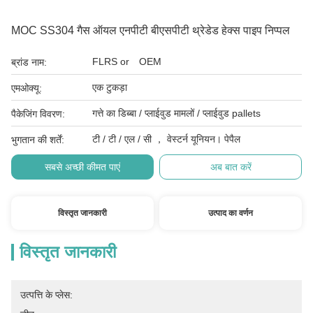
MOC SS304 गैस ऑयल एनपीटी बीएसपीटी थ्रेडेड हेक्स पाइप निप्पल
FLRS or OEM
ब्रांड नाम:
एक टुकड़ा
एमओक्यू:
गत्ते का डिब्बा / प्लाईवुड मामलों / प्लाईवुड pallets
पैकेजिंग विवरण:
टी / टी / एल / सी ， वेस्टर्न यूनियन। पेपैल
भुगतान की शर्तें:
सबसे अच्छी कीमत पाएं
अब बात करें
विस्तृत जानकारी
उत्पाद का वर्णन
विस्तृत जानकारी
उत्पत्ति के प्लेस: