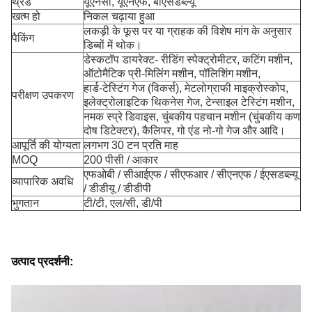
थ्रेड
यूएनसी, यूएनएफ, बीएसडब्ल्यू
खत्म हो
निकल चढ़ाया हुआ
लकड़ी के फूस पर या ग्राहक की विशेष मांग के अनुसार
पैकिंग
डिब्बों में थोक।
डेस्कटॉप डायरेक्ट- रीडिंग स्पेक्ट्रोमीटर, कटिंग मशीन,
ऑटोमैटिक प्री-मिलिंग मशीन, पॉलिशिंग मशीन,
हार्ड-टेस्टिंग गेज (विकर्स), मेटलोग्राफी माइक्रोस्कोप,
परीक्षण उपकरण
इलेक्ट्रोलाइटिक थिकनेस गेज, टेन्साइल टेस्टिंग मशीन,
नमक स्प्रे डिवाइस, चुंबकीय पहचान मशीन (चुंबकीय कण
दोष डिटेक्टर), कैलिपर, गो एंड नो-गो गेज और आदि।
आपूर्ति की योग्यता
लगभग 30 टन प्रति माह
MOQ
200 पीसी / आकार
एफओबी / सीआईएफ / सीएफआर / सीएनएफ / ईएसडब्ल्यू
व्यापारिक अवधि
/ डीडीयू / डीडीपी
भुगतान
टी/टी, एल/सी, डी/पी
उत्पाद प्रदर्शनी: