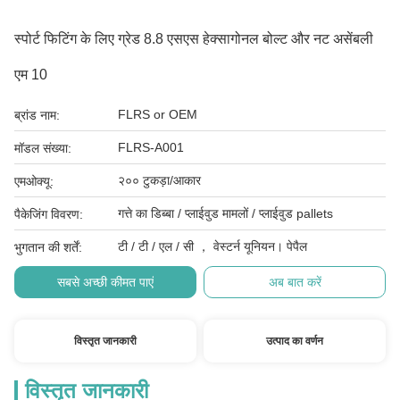
स्पोर्ट फिटिंग के लिए ग्रेड 8.8 एसएस हेक्सागोनल बोल्ट और नट असेंबली
एम 10
FLRS or OEM
ब्रांड नाम:
FLRS-A001
मॉडल संख्या:
२०० टुकड़ा/आकार
एमओक्यू:
गत्ते का डिब्बा / प्लाईवुड मामलों / प्लाईवुड pallets
पैकेजिंग विवरण:
टी / टी / एल / सी ， वेस्टर्न यूनियन। पेपैल
भुगतान की शर्तें:
सबसे अच्छी कीमत पाएं
अब बात करें
विस्तृत जानकारी
उत्पाद का वर्णन
विस्तृत जानकारी