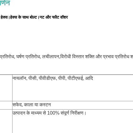
र्णन
हेक्स।हेक्स के साथ बोल्ट।नट और फ्लैट वॉशर
प्रतिरोध, घर्षण प्रतिरोध, लचीलापन,
विरोधी विस्तार शक्ति और प्रभाव प्रतिरोध श
नायलॉन, पीसी, पीवीडीएफ, पीपी, पीटीएफई, आदि
सफेद, काला या कस्टन
उत्पादन के माध्यम से 100% संपूर्ण निरीक्षण।