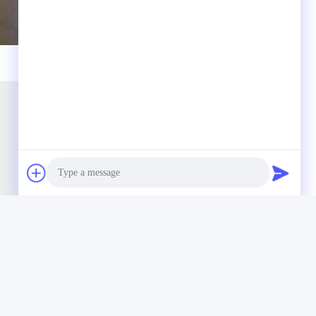
Photo
Video Call
Audio Call