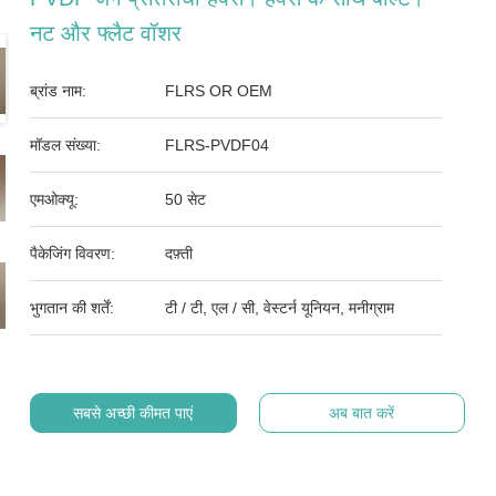
नट और फ्लैट वॉशर
ब्रांड नाम:
FLRS OR OEM
मॉडल संख्या:
FLRS-PVDF04
एमओक्यू:
50 सेट
पैकेजिंग विवरण:
दफ़्ती
भुगतान की शर्तें:
टी / टी, एल / सी, वेस्टर्न यूनियन, मनीग्राम
सबसे अच्छी कीमत पाएं
अब बात करें