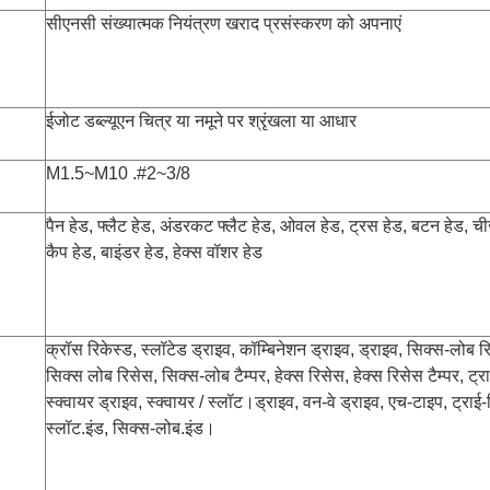
सीएनसी संख्यात्मक नियंत्रण खराद प्रसंस्करण को अपनाएं
ईजोट डब्ल्यूएन
चित्र या नमूने पर श्रृंखला या आधार
M1.5~M10 .#2~3/8
पैन हेड, फ्लैट हेड, अंडरकट फ्लैट हेड, ओवल हेड, ट्रस हेड, बटन हेड, चीज
कैप हेड, बाइंडर हेड, हेक्स वॉशर हेड
क्रॉस रिकेस्ड, स्लॉटेड ड्राइव, कॉम्बिनेशन ड्राइव, ड्राइव, सिक्स-लोब रि
सिक्स लोब रिसेस, सिक्स-लोब टैम्पर, हेक्स रिसेस, हेक्स रिसेस टैम्पर, ट्र
स्क्वायर ड्राइव, स्क्वायर / स्लॉट।ड्राइव, वन-वे ड्राइव, एच-टाइप, ट्राई-व
स्लॉट.इंड, सिक्स-लोब.इंड।