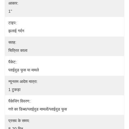
आकार:
1"
टाइप:
झलाई गर्दन
सतह:
चित्रित काला
पैकेट:
प्लाईवुड फूस या मामले
न्यूनतम आदेश मात्रा:
1 टुकड़ा
पैकेजिंग विवरण:
गत्ते का डिब्बा/प्लाईवुड मामलों/प्लाईवुड फूस
प्रसव के समय:
8-20 दिन