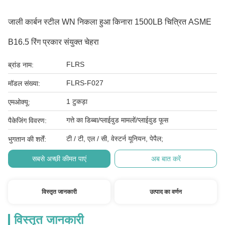
जाली कार्बन स्टील WN निकला हुआ किनारा 1500LB चित्रित ASME
B16.5 रिंग प्रकार संयुक्त चेहरा
FLRS
ब्रांड नाम:
FLRS-F027
मॉडल संख्या:
1 टुकड़ा
एमओक्यू:
गत्ते का डिब्बा/प्लाईवुड मामलों/प्लाईवुड फूस
पैकेजिंग विवरण:
टी / टी, एल / सी, वेस्टर्न यूनियन, पेपैल;
भुगतान की शर्तें:
सबसे अच्छी कीमत पाएं
अब बात करें
विस्तृत जानकारी
उत्पाद का वर्णन
विस्तृत जानकारी