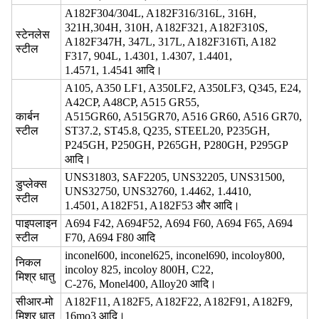
A182F304/304L, A182F316/316L, 316H,
321H,304H, 310H, A182F321, A182F310S,
स्टेनलेस
A182F347H, 347L, 317L, A182F316Ti, A182
स्टील
F317, 904L, 1.4301, 1.4307, 1.4401,
1.4571, 1.4541 आदि।
A105, A350 LF1, A350LF2, A350LF3, Q345, E24,
A42CP, A48CP, A515 GR55,
कार्बन
A515GR60, A515GR70, A516 GR60, A516 GR70,
स्टील
ST37.2, ST45.8, Q235, STEEL20, P235GH,
P245GH, P250GH, P265GH, P280GH, P295GP
आदि।
UNS31803, SAF2205, UNS32205, UNS31500,
डुप्लेक्स
UNS32750, UNS32760, 1.4462, 1.4410,
स्टील
1.4501, A182F51, A182F53 और आदि।
पाइपलाइन
A694 F42, A694F52, A694 F60, A694 F65, A694
स्टील
F70, A694 F80 आदि
inconel600, inconel625, inconel690, incoloy800,
निकल
incoloy 825, incoloy 800H, C22,
मिश्र धातु
C-276, Monel400, Alloy20 आदि।
सीआर-मो
A182F11, A182F5, A182F22, A182F91, A182F9,
मिश्र धातु
16mo3 आदि।