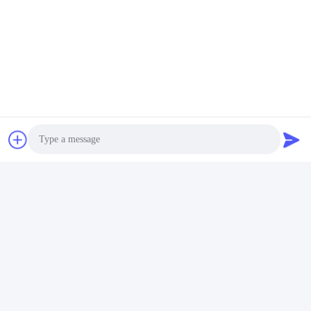
त्वरित संपर्क
पता
No.3939 यूरेशियन Ave., चनबा पारिस्थितिक जिला, शीआन, चीन
टेलीफोन
86-29-86613868
ईमेल
flrs@mechanical-fasteners.com
Photo
Video Call
Audio Call
गोपनीयता नीति
|
साइटमैप
| चीन अच्छा गुणवत्ता मैकेनिकल फास्टनरों आपूर्तिकर्ता.
कॉपीराइट © 2020-2026 Shaanxi Flourish Industrial Co., Ltd. . सब सभी