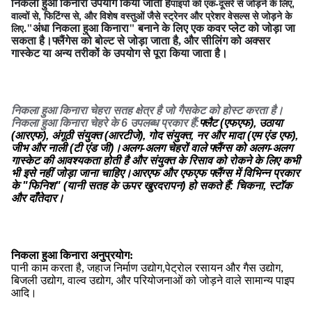
निकला हुआ किनारा उपयोग किया जाता है
पाइपों को एक-दूसरे से जोड़ने के लिए,
वाल्वों से, फिटिंग्स से, और विशेष वस्तुओं जैसे स्ट्रेनर और प्रेशर वेसल्स से जोड़ने के
."अंधा निकला हुआ किनारा" बनाने के लिए एक कवर प्लेट को जोड़ा जा
लिए
सकता है।फ्लैंगेस को बोल्ट से जोड़ा जाता है, और सीलिंग को अक्सर
गास्केट या अन्य तरीकों के उपयोग से पूरा किया जाता है।
निकला हुआ किनारा चेहरा सतह क्षेत्र है जो गैसकेट को होस्ट करता है।
निकला हुआ किनारा चेहरे के 6 उपलब्ध प्रकार हैं:
फ्लैट (एफएफ), उठाया
(आरएफ), अंगूठी संयुक्त (आरटीजे), गोद संयुक्त, नर और मादा (एम एंड एफ),
जीभ और नाली (टी एंड जी)।अलग-अलग चेहरों वाले फ्लैंग्स को अलग-अलग
गास्केट की आवश्यकता होती है और संयुक्त के रिसाव को रोकने के लिए कभी
भी इसे नहीं जोड़ा जाना चाहिए।आरएफ और एफएफ फ्लैंग्स में विभिन्न प्रकार
के "फिनिश" (यानी सतह के ऊपर खुरदरापन) हो सकते हैं: चिकना, स्टॉक
और दाँतेदार।
निकला हुआ किनारा अनुप्रयोग:
पानी
काम करता है, जहाज निर्माण उद्योग,
पेट्रोल रसायन और गैस उद्योग,
बिजली उद्योग, वाल्व उद्योग, और परियोजनाओं को जोड़ने वाले सामान्य पाइप
आदि।