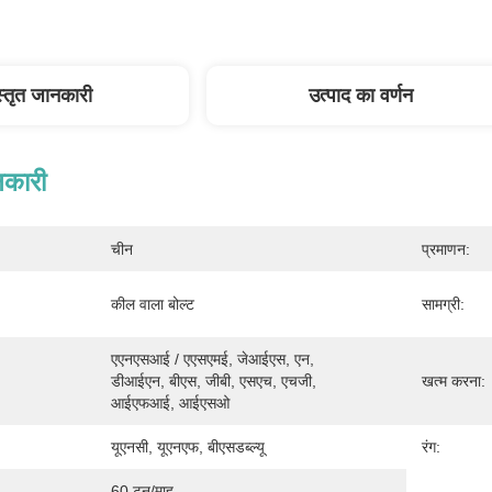
स्तृत जानकारी
उत्पाद का वर्णन
नकारी
चीन
प्रमाणन:
कील वाला बोल्ट
सामग्री:
एएनएसआई / एएसएमई, जेआईएस, एन, 
डीआईएन, बीएस, जीबी, एसएच, एचजी, 
खत्म करना:
आईएफआई, आईएसओ
यूएनसी, यूएनएफ, बीएसडब्ल्यू
रंग:
60 टन/माह