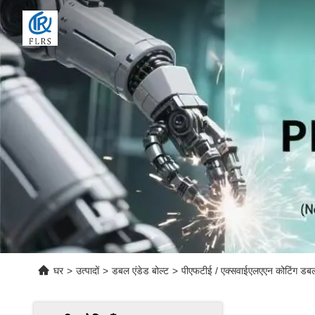
घर
>
उत्पादों
>
डबल एंडेड बोल्ट
>
पीएफटीई / एक्सवाईएलएएन कोटिंग डबल ए