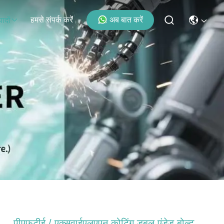
हमसे संपर्क करें
अब बात करें
पादों
पीएफटीई / एक्सवाईएलएएन कोटिंग डबल एंडेड बोल्ट