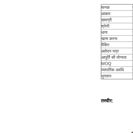
मानक
आकार
सामग्री
श्रेणी
धागा
खत्म करना
पैकिंग
आवेदन पत्र
आपूर्ति की योग्यता
MOQ
व्यापारिक अवधि
भुगतान
तस्वीर: