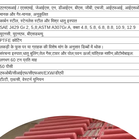
एएनएसआई / एएसएमई, जेआईएस, एन, डीआईएन, बीएस, जीबी, एचजी, आईएफआई, आईएस
मानक और गैर-मानक, अनुकूलित
कार्बन स्टील, स्टेनलेस स्टील और मिश्र धातु इस्पात
SAE J429 Gr.2, 5,8;ASTM A307Gr.A, कक्षा 4.8, 5.8, 6.8, 8.8, 10.9, 12.9
यूएनसी, यूएनएफ, बीएसडब्ल्यू
PTFE कोटिंग
लकड़ी के फूस पर या ग्राहक की विशेष मांग के अनुसार डिब्बों में थोक।
संरचना इस्पात;धातु बुलिंग;तेल गैस;टावर और पोल;पवन ऊर्जा;यांत्रिक मशीन;ऑटोमोबाइल:
लगभग 60 टन प्रति माह
50 पीसी
एफओबी/सीआईएफ/सीएफआर/EXW/डीएपी
टी/टी, एल/सी, वेस्टर्न यूनियन