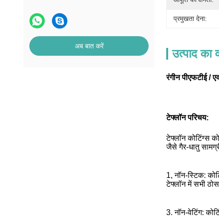
प्रमुखता देना:
अब बात करें
उत्पाद का व
रंगीन पीएफटीई / एक
टेफ्लॉन परिचय:
टेफ्लॉन कोटिंग्स क
जैसे गैर-धातु सामग
1, नॉन-स्टिक: कोट
टेफ्लॉन में सभी ठ
3. नॉन-वेटिंग: को