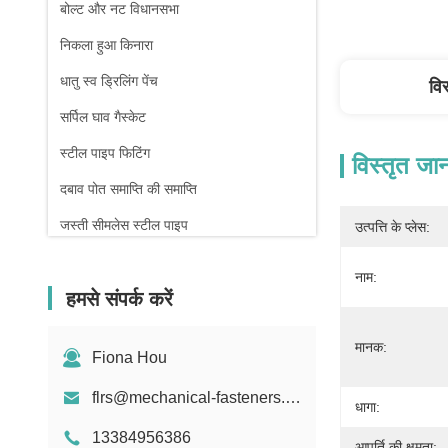
बोल्ट और नट विधानसभा
निकला हुआ किनारा
धातु स्व ड्रिलिंग पेंच
वि
सर्पिल घाव गैस्केट
स्टील पाइप फिटिंग
विस्तृत जा
दबाव पोत समाप्ति की समाप्ति
जस्ती सीमलेस स्टील पाइप
उत्पत्ति के प्लेस:
फोर्जिंग और कास्टिंग
नाम:
हमसे संपर्क करें
कम्प्रेशन स्प्रिंग
मानक:
Fiona Hou
flrs@mechanical-fasteners.com
धागा:
13384956386
आपूर्ति की क्षमता: