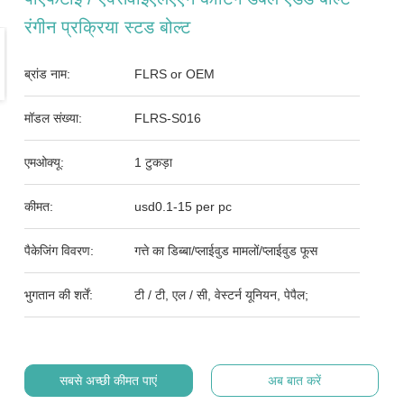
रंगीन प्रक्रिया स्टड बोल्ट
ब्रांड नाम:
FLRS or OEM
मॉडल संख्या:
FLRS-S016
एमओक्यू:
1 टुकड़ा
कीमत:
usd0.1-15 per pc
पैकेजिंग विवरण:
गत्ते का डिब्बा/प्लाईवुड मामलों/प्लाईवुड फूस
भुगतान की शर्तें:
टी / टी, एल / सी, वेस्टर्न यूनियन, पेपैल;
सबसे अच्छी कीमत पाएं
अब बात करें