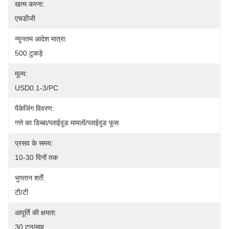
खत्म करना:
एचडीजी
न्यूनतम आदेश मात्रा:
500 टुकड़े
मूल्य:
USD0.1-3/PC
पैकेजिंग विवरण:
गत्ते का डिब्बा/प्लाईवुड मामलों/प्लाईवुड फूस
प्रसव के समय:
10-30 दिनों तक
भुगतान शर्तें:
टी/टी
आपूर्ति की क्षमता:
30 टन/माह