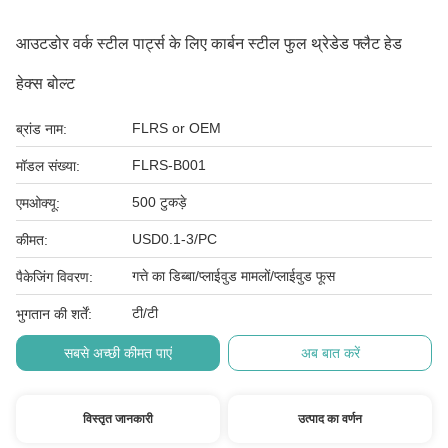
आउटडोर वर्क स्टील पार्ट्स के लिए कार्बन स्टील फुल थ्रेडेड फ्लैट हेड
हेक्स बोल्ट
FLRS or OEM
ब्रांड नाम:
FLRS-B001
मॉडल संख्या:
500 टुकड़े
एमओक्यू:
USD0.1-3/PC
कीमत:
गत्ते का डिब्बा/प्लाईवुड मामलों/प्लाईवुड फूस
पैकेजिंग विवरण:
टी/टी
भुगतान की शर्तें:
सबसे अच्छी कीमत पाएं
अब बात करें
विस्तृत जानकारी
उत्पाद का वर्णन