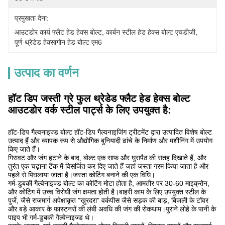
प्रमुखता देना:
आउटडोर कार्य फ्लैट हेड हेक्स बोल्ट
, 
कार्बन स्टील हेड हेक्स बोल्ट एचडीजी
, 
पूर्ण थ्रेडेड हेक्सागोन हेड बोल्ट एम6
उत्पाद का वर्णन
हॉट डिप जस्ती ग्रे फुल थ्रेडेड फ्लैट हेड हेक्स बोल्ट
आउटडोर वर्क स्टील पार्ट्स के लिए उपयुक्त है:
हॉट-डिप गैल्वनाइज्ड बोल्ट हॉट-डिप गैल्वनाइजिंग ट्रीटमेंट द्वारा उत्पादित विशेष बोल्ट
उत्पाद हैं और व्यापक रूप से औद्योगिक बुनियादी ढांचे के निर्माण और मशीनिंग में उपयोग
किए जाते हैं।
गिरावट और जंग हटाने के बाद, बोल्ट एक साफ और घुसपैठ की सतह दिखाते हैं, और
तुरंत एक चढ़ाना टैंक में विसर्जित कर दिए जाते हैं जहां जस्ता गरम किया जाता है और
पहले से पिघलाया जाता है।जस्ता कोटिंग बनाने की एक विधि।
गर्म-डुबकी गैल्वेनाइज्ड बोल्ट का कोटिंग मोटा होता है, आमतौर पर 30-60 माइक्रोन,
और कोटिंग में उच्च विरोधी जंग क्षमता होती है।बाहरी काम के लिए उपयुक्त स्टील के
पुर्जे, जैसे राजमार्ग अपेक्षाकृत "खुरदरा" वर्कपीस जैसे सड़क की बाड़, बिजली के टॉवर
और बड़े आकार के फास्टनरों की लंबी अवधि की जंग की रोकथाम।पुराने लोहे के पानी के
पाइप भी गर्म-डुबकी गैल्वेनाइज्ड थे।