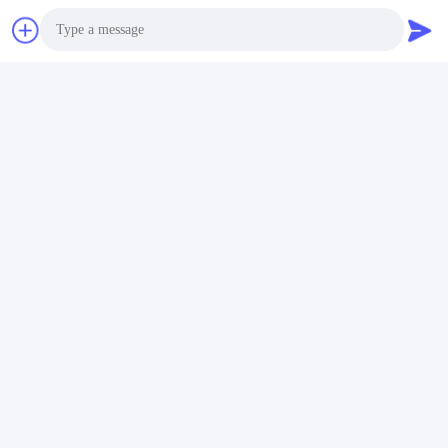
टैग:
हेक्स हेड फास्टनरों
हेक्सागोन हेड बोल्ट
हेक्स हेड के साथ बोल्ट
Photo
Video Call
Audio Call
त्वरित संपर्क
पता
No.3939 यूरेशियन Ave., चनबा पारिस्थितिक जिला, शीआन, चीन
टेलीफोन
86-29-86613868
ईमेल