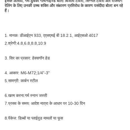
इसके अलावा, गर्म-डुबकी गैल्वेनाइज्ड बोल्ट बिजली टावरों, सिग्नल टावरों और राजमार्ग
रेलिंग के लिए उनकी उच्च शक्ति और संक्षारण प्रतिरोध के कारण पसंदीदा बोल्ट बन रहे
हैं।
1. मानक: डीआईएन 933, एएसएमई बी 18.2.1, आईएसओ 4017
2.
श्रेणी:
4.8,6.8,8.8,10.9
3. सिर का प्रकार: हेक्सगॉन हेड
4. आकार: M6-M72;1/4"-3"
5.
सामग्री: कार्बन स्टील
6.
खत्म करना:
गर्म स्नान जस्ती
7.
प्रसव के समय: आदेश मात्रा के आधार पर 10-30 दिन
8.
पैकेज: डिब्बों या प्लाईवुड मामलों या फूस