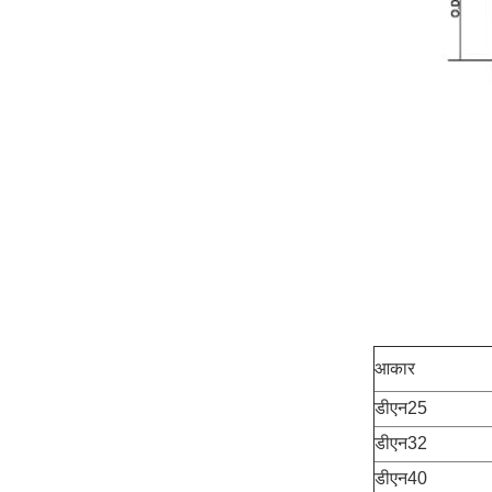
आकार
डीएन25
डीएन32
डीएन40