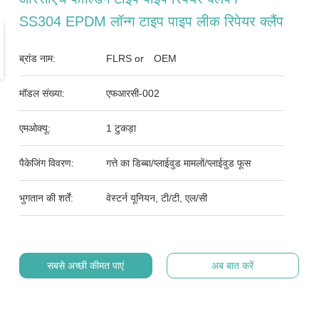
SS304 EPDM लॉन्ग टाइप पाइप लीक रिपेयर क्लैंप
ब्रांड नाम:
FLRS or OEM
मॉडल संख्या:
एफआरसी-002
एमओक्यू:
1 टुकड़ा
पैकेजिंग विवरण:
गत्ते का डिब्बा/प्लाईवुड मामलों/प्लाईवुड फूस
भुगतान की शर्तें:
वेस्टर्न यूनियन, टी/टी, एल/सी
सबसे अच्छी कीमत पाएं
अब बात करें