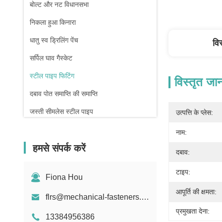
बोल्ट और नट विधानसभा
निकला हुआ किनारा
धातु स्व ड्रिलिंग पेंच
वि
सर्पिल घाव गैस्केट
स्टील पाइप फिटिंग
विस्तृत जा
दबाव पोत समाप्ति की समाप्ति
जस्ती सीमलेस स्टील पाइप
उत्पत्ति के प्लेस:
फोर्जिंग और कास्टिंग
नाम:
हमसे संपर्क करें
कम्प्रेशन स्प्रिंग
दबाव:
टाइप:
Fiona Hou
आपूर्ति की क्षमता:
flrs@mechanical-fasteners.com
प्रमुखता देना:
13384956386