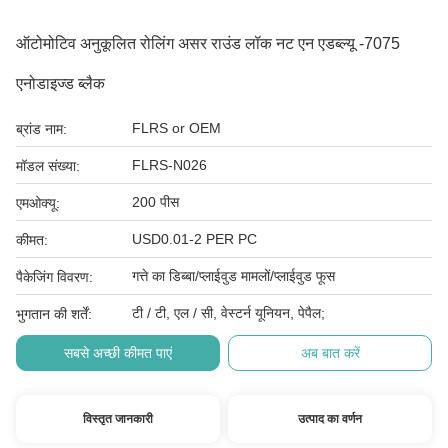
ऑटोमोटिव अनुकूलित रोलिंग असर राउंड लॉक नट एन एडब्ल्यू -7075
एनोडाइज्ड ब्लैक
FLRS or OEM
ब्रांड नाम:
FLRS-N026
मॉडल संख्या:
200 पीस
एमओक्यू:
USD0.01-2 PER PC
कीमत:
गत्ते का डिब्बा/प्लाईवुड मामलों/प्लाईवुड फूस
पैकेजिंग विवरण:
टी / टी, एल / सी, वेस्टर्न यूनियन, पेपैल;
भुगतान की शर्तें:
सबसे अच्छी कीमत पाएं
अब बात करें
विस्तृत जानकारी
उत्पाद का वर्णन