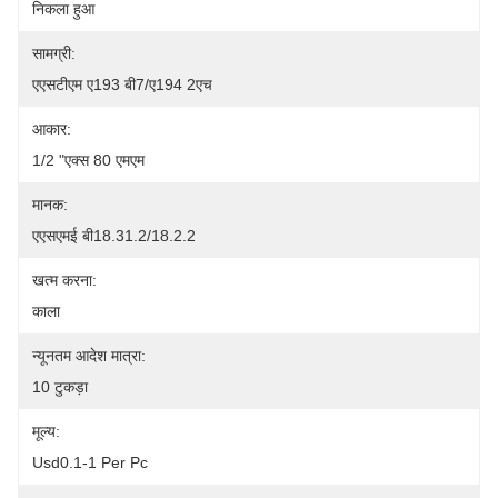
निकला हुआ
सामग्री:
एएसटीएम ए193 बी7/ए194 2एच
आकार:
1/2 "एक्स 80 एमएम
मानक:
एएसएमई बी18.31.2/18.2.2
खत्म करना:
काला
न्यूनतम आदेश मात्रा:
10 टुकड़ा
मूल्य:
Usd0.1-1 Per Pc