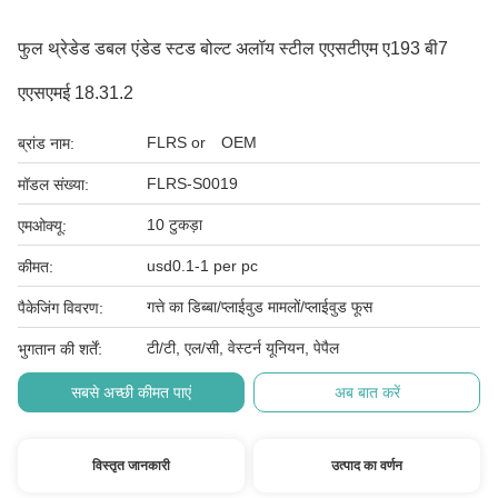
फुल थ्रेडेड डबल एंडेड स्टड बोल्ट अलॉय स्टील एएसटीएम ए193 बी7
एएसएमई 18.31.2
FLRS or OEM
ब्रांड नाम:
FLRS-S0019
मॉडल संख्या:
10 टुकड़ा
एमओक्यू:
usd0.1-1 per pc
कीमत:
गत्ते का डिब्बा/प्लाईवुड मामलों/प्लाईवुड फूस
पैकेजिंग विवरण:
टी/टी, एल/सी, वेस्टर्न यूनियन, पेपैल
भुगतान की शर्तें:
सबसे अच्छी कीमत पाएं
अब बात करें
विस्तृत जानकारी
उत्पाद का वर्णन