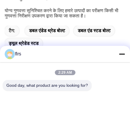
योग्य गुणवत्ता सुनिश्चित करने के लिए हमारे उत्पादों का परीक्षण किसी भी
गुणवत्ता निरीक्षण उपकरण द्वारा किया जा सकता है।
टैग:
डबल एंडेड थ्रेड बोल्ट
डबल एंड स्टड बोल्ट
ड्यूल थ्रेडेड स्टड
flrs
2:29 AM
त्वरित संपर्क
Good day, what product are you looking for?
पता
No.3939 यूरेशियन Ave., चनबा पारिस्थितिक जिला, शीआन, चीन
टेलीफोन
86-29-86613868