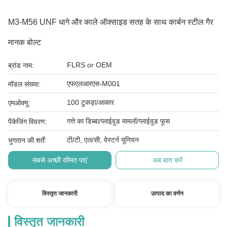
M3-M56 UNF धागे और काले ऑक्साइड सतह के साथ कार्बन स्टील गैर
मानक बोल्ट
FLRS or OEM
ब्रांड नाम:
एफएलआरएस-M001
मॉडल संख्या:
100 टुकड़ा/आकार
एमओक्यू:
गत्ते का डिब्बा/प्लाईवुड मामलों/प्लाईवुड फूस
पैकेजिंग विवरण:
टी/टी, एल/सी, वेस्टर्न यूनियन
भुगतान की शर्तें:
सबसे अच्छी कीमत पाएं
अब बात करें
विस्तृत जानकारी
उत्पाद का वर्णन
विस्तृत जानकारी