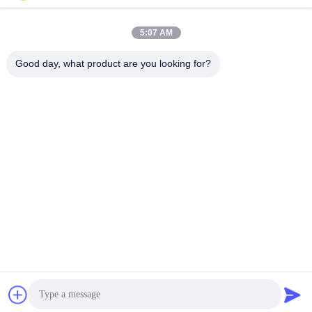
5:07 AM
त्वरित संपर्क
Good day, what product are you looking for?
पता
No.3939 यूरेशियन Ave., चनबा पारिस्थितिक जिला, शीआन, चीन
टेलीफोन
86-29-86613868
ईमेल
flrs@mechanical-fasteners.com
गोपनीयता नीति
|
साइटमैप
| चीन अच्छा गुणवत्ता मैकेनिकल फास्टनरों आपूर्तिकर्ता.
कॉपीराइट © 2020-2026 Shaanxi Flourish Industrial Co., Ltd. . सब सभी
अधिकार सुरक्षित.