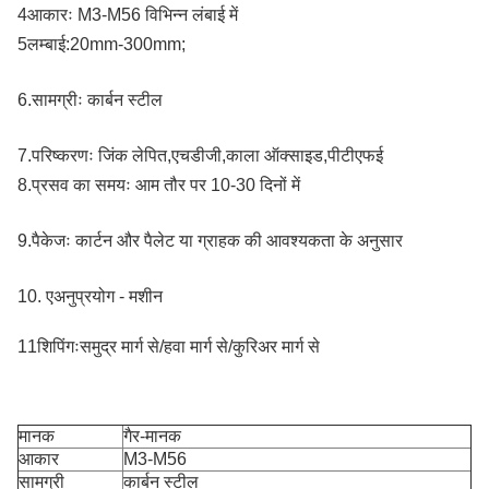
4आकारः M3-M56 विभिन्न लंबाई में
5लम्बाई:20mm-300mm;
6.
सामग्रीः कार्बन स्टील
7.
परिष्करणः जिंक लेपित,एचडीजी,काला ऑक्साइड,पीटीएफई
8.
प्रसव का समयः आम तौर पर 10-30 दिनों में
9.
पैकेजः कार्टन और पैलेट या ग्राहक की आवश्यकता के अनुसार
10. ए
अनुप्रयोग - मशीन
11शिपिंगःसमुद्र मार्ग से/हवा मार्ग से/कुरिअर मार्ग से
मानक
गैर-मानक
आकार
M3-M56
सामग्री
कार्बन स्टील