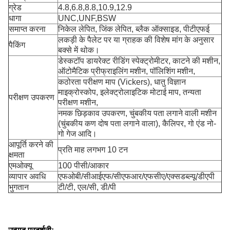
ग्रेड
4.8,6.8,8.8,10.9,12.9
धागा
UNC,UNF,BSW
समाप्त करना
निकेल लेपित, जिंक लेपित, ब्लैक ऑक्साइड, पीटीएफई
लकड़ी के पैलेट पर या ग्राहक की विशेष मांग के अनुसार
पैकिंग
बक्से में थोक।
डेस्कटॉप डायरेक्ट रीडिंग स्पेक्ट्रोमीटर, काटने की मशीन,
ऑटोमैटिक प्रीफ्राइलिंग मशीन, पॉलिशिंग मशीन,
कठोरता परीक्षण माप (Vickers), धातु विज्ञान
माइक्रोस्कोप, इलेक्ट्रोलाइटिक मोटाई माप, तन्यता
परीक्षण उपकरण
परीक्षण मशीन,
नमक छिड़काव उपकरण, चुंबकीय पता लगाने वाली मशीन
(चुंबकीय कण दोष पता लगाने वाला), कैलिपर, गो एंड नो-
गो गेज आदि।
आपूर्ति करने की
प्रति माह लगभग 10 टन
क्षमता
एमओक्यू
100 पीसी/आकार
व्यापार अवधि
एफओबी/सीआईएफ/सीएफआर/एफसीए/एक्सडब्ल्यू/डीएपी
भुगतान
टी/टी, एल/सी, डी/पी