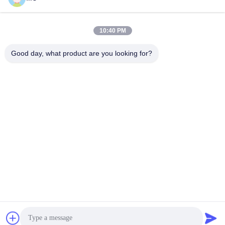
10:40 PM
त्वरित संपर्क
Good day, what product are you looking for?
पता
No.3939 यूरेशियन Ave., चनबा पारिस्थितिक जिला, शीआन, चीन
टेलीफोन
86-29-86613868
ईमेल
flrs@mechanical-fasteners.com
गोपनीयता नीति
|
साइटमैप
| चीन अच्छा गुणवत्ता मैकेनिकल फास्टनरों आपूर्तिकर्ता.
कॉपीराइट © 2020-2026 Shaanxi Flourish Industrial Co., Ltd. . सब सभी
अधिकार सुरक्षित.