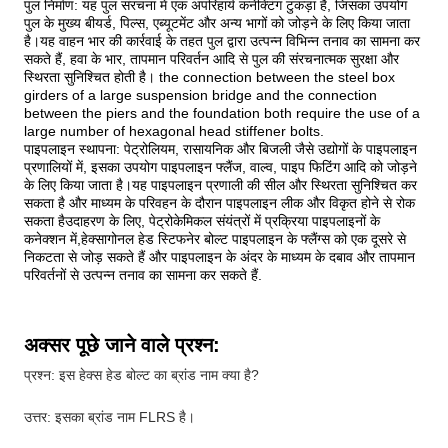
पुल निर्माण: यह पुल संरचना में एक अपरिहार्य कनेक्टिंग टुकड़ा है, जिसका उपयोग
पुल के मुख्य बीयर्ड, पिल्स, एब्यूटमेंट और अन्य भागों को जोड़ने के लिए किया जाता
है।यह वाहन भार की कार्रवाई के तहत पुल द्वारा उत्पन्न विभिन्न तनाव का सामना कर
सकते हैं, हवा के भार, तापमान परिवर्तन आदि से पुल की संरचनात्मक सुरक्षा और
स्थिरता सुनिश्चित होती है। the connection between the steel box
girders of a large suspension bridge and the connection
between the piers and the foundation both require the use of a
large number of hexagonal head stiffener bolts.
पाइपलाइन स्थापना: पेट्रोलियम, रासायनिक और बिजली जैसे उद्योगों के पाइपलाइन
प्रणालियों में, इसका उपयोग पाइपलाइन फ्लैंज, वाल्व, पाइप फिटिंग आदि को जोड़ने
के लिए किया जाता है।यह पाइपलाइन प्रणाली की सील और स्थिरता सुनिश्चित कर
सकता है और माध्यम के परिवहन के दौरान पाइपलाइन लीक और विकृत होने से रोक
सकता हैउदाहरण के लिए, पेट्रोकेमिकल संयंत्रों में प्रक्रिया पाइपलाइनों के
कनेक्शन में,हेक्सागोनल हेड स्टिफनेर बोल्ट पाइपलाइन के फ्लैंग्स को एक दूसरे से
निकटता से जोड़ सकते हैं और पाइपलाइन के अंदर के माध्यम के दबाव और तापमान
परिवर्तनों से उत्पन्न तनाव का सामना कर सकते हैं.
अक्सर पूछे जाने वाले प्रश्न:
प्रश्न: इस हेक्स हेड बोल्ट का ब्रांड नाम क्या है?
उत्तर: इसका ब्रांड नाम FLRS है।