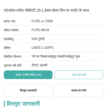
स्टेनलेस स्टील जीबी/टी 29.1 हेक्स बोल्ट सिर पर स्लॉट के साथ
FLRS or OEM
ब्रांड नाम:
FLRS-B018
मॉडल संख्या:
500 टुकड़े
एमओक्यू:
USD0.1-10/PC
कीमत:
गत्ते का डिब्बा/प्लाईवुड मामलों/प्लाईवुड फूस
पैकेजिंग विवरण:
टी/टी, एल/सी
भुगतान की शर्तें:
सबसे अच्छी कीमत पाएं
अब बात करें
विस्तृत जानकारी
उत्पाद का वर्णन
विस्तृत जानकारी