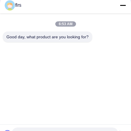
flrs
6:53 AM
त्वरित संपर्क
Good day, what product are you looking for?
पता
No.3939 यूरेशियन Ave., चनबा पारिस्थितिक जिला, शीआन, चीन
टेलीफोन
86-29-86613868
ईमेल
flrs@mechanical-fasteners.com
गोपनीयता नीति
|
साइटमैप
| चीन अच्छा गुणवत्ता मैकेनिकल फास्टनरों आपूर्तिकर्ता.
कॉपीराइट © 2020-2026 Shaanxi Flourish Industrial Co., Ltd. . सब सभी