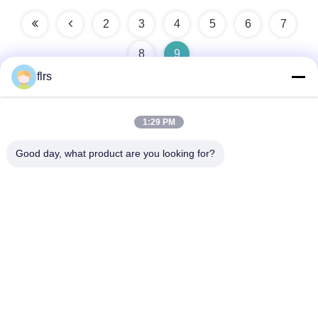
2
3
4
5
6
7
8
9
flrs
1:29 PM
त्वरित संपर्क
Good day, what product are you looking for?
पता
No.3939 यूरेशियन Ave., चनबा पारिस्थितिक जिला, शीआन, चीन
टेलीफोन
86-29-86613868
ईमेल
flrs@mechanical-fasteners.com