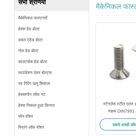
सभी श्रेणियाँ
मैकेनिकल फास्ट
मैकेनिकल फास्टनरों
हेक्स हेड बोल्ट
डबल एंडेड बोल्ट
गोल हेड बोल्ट
काउंटर्सक हेड बोल्ट
फाउंडेशन एंकर बोल्ट्स
स्व टैपिंग धातु शिकंजा
हेक्सागोन लॉक नट
स्टेनलेस स्टील एलन ड
हेक्स निकला हुआ किनारा
स्क्रू DIN7991 /
प्लेन वॉशर
काउंटरसंक हेड म
सबसे अच्छी की
स्प्रिंग लॉक वॉशर