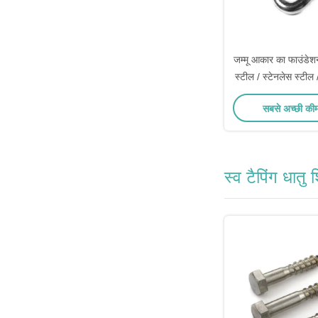
जम्मू आकार का फाउंडेशन
स्टील / स्टेनलेस स्टील 
प्रकार वैक
सबसे अच्छी की
स्व टैपिंग धातु