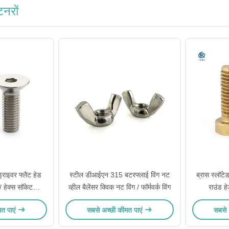
नरों
्राइवर फ्लैट हेड
स्टील डीआईएन 315 बटरफ्लाई विंग नट
ब्रास स्लॉटे
 हेक्स सॉकेट
व्हील बैलेंसर क्विक नट विंग / फॉर्मवर्क विंग
राउंड ह
शीन स्क्रू:
मत पाएं
सबसे अच्छी कीमत पाएं
सबसे 