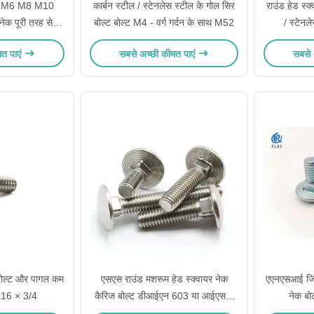
ल्ट M6 M8 M10
कार्बन स्टील / स्टेनलेस स्टील के गोल सिर
राउंड हेड स्क्
नेक पूरी तरह से
बोल्ट बोल्ट M4 - वर्ग गर्दन के साथ M52
/ स्टेनल
ोल्ट
मत पाएं
सबसे अच्छी कीमत पाएं
सबसे 
 बोल्ट और पागल कम
एसएस राउंड मशरूम हेड स्क्वायर नेक
एएनएसआई जिंक 
- 16 × 3/4
कैरिज बोल्ट डीआईएन 603 या आईएसओ
नेक ब
8677