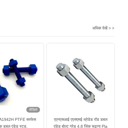
अधिक देखें > >
वीडियो
A1942H PTFE सरफेस
एएनएसआई एएसएमई थ्रेडेड रॉड डबल
िक डबल एंडेड स्टड,
एंडेड बोल्ट ग्रेड 4.8 जिंक चढ़ाना Pla