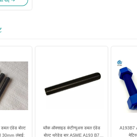
मत पाएं
ट
 डबल एंडेड बोल्ट
ब्लैक ऑक्साइड कंटीन्यूअस डबल एंडेड
A193B7 
30mm लंबाई:
बोल्ट थ्रेडेड बार ASME A193 B7
मेट्र