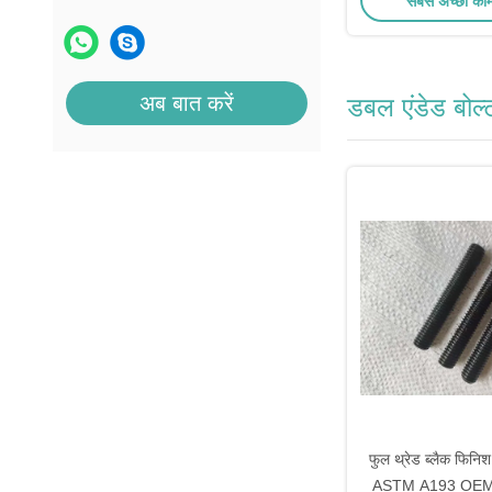
सबसे अच्छी की
अब बात करें
डबल एंडेड बोल्
फुल थ्रेड ब्लैक फिनिश
ASTM A193 OEM 