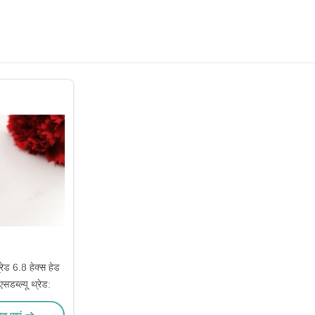
रेड 6.8 हेक्स हेड
एसडब्ल्यू थ्रेड: